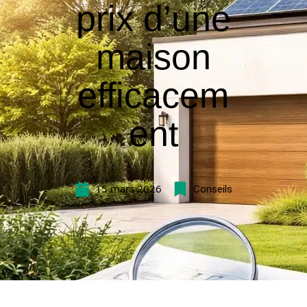
prix d’une
maison
efficacem
ent
15 mars 2026
Conseils