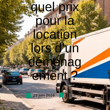
quel prix
pour la
location
lors d’un
déménag
ement ?
29 juin 2026
Déménager