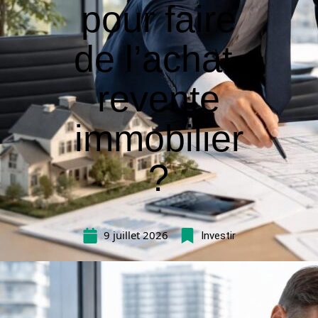
pour faire
de l’achat-
revente
immobilier
?
9 juillet 2026
Investir