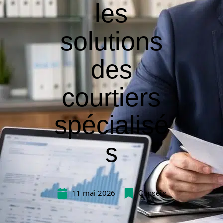
les
solutions
des
courtiers
spécialisé
s
11 mai 2026
Conseils