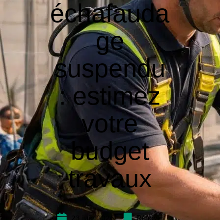
échafauda
ge
suspendu
: estimez
votre
budget
travaux
23 juin 2026
Rénover