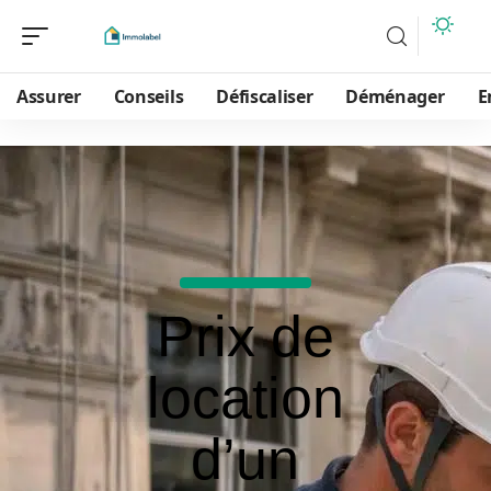
Assurer
Conseils
Défiscaliser
Déménager
E
Prix de
location
d’un