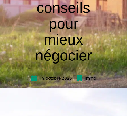
conseils
pour
mieux
négocier
18 octobre 2025
Immo