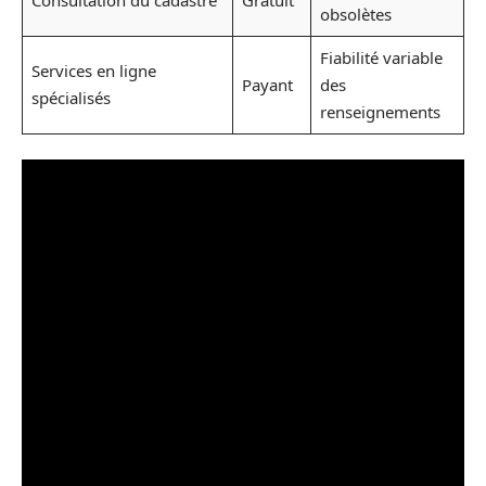
Consultation du cadastre
Gratuit
obsolètes
Fiabilité variable
Services en ligne
Payant
des
spécialisés
renseignements