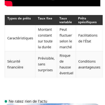
Types de prêts
Taux fixe
Taux
Prêts
variable
spécifiques
Montant
Peut
constant
fluctuer
Facilitations
Caractéristiques
sur toute
selon le
de l’État
la durée
marché
Risque
Prévisible,
Sécurité
de
Conditions
sans
financière
hausse
avantageuses
surprises
éventuel
Ne ratez rien de l'actu