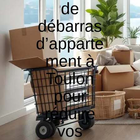
de
débarras
d’apparte
ment à
Toulon
pour
réduire
vos