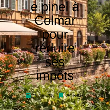
e pinel à
Colmar
pour
réduire
ses
impôts
18 mai 2026
Défiscaliser