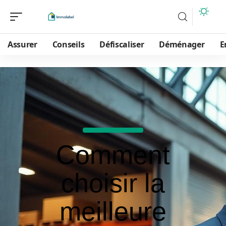
Assurer
Conseils
Défiscaliser
Déménager
E
Comment
choisir la
meilleure