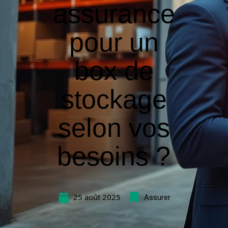
assurance
pour un
box de
stockage
selon vos
besoins ?
25 août 2025
Assurer