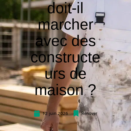
doit-il
marcher
avec des
constructe
urs de
maison ?
12 juin 2026
Rénover