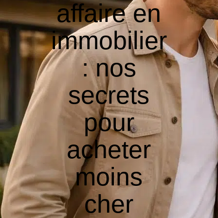
affaire en
immobilier
: nos
secrets
pour
acheter
moins
cher