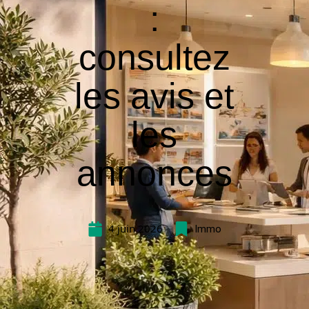
:
consultez
les avis et
les
annonces
4 juin 2026
Immo