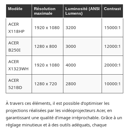
Modèle
Résolution
Luminosité (ANSI
Contrast
maximale
Lumens)
ACER
1920 x 1080
3200
15000:1
X118HP
ACER
1280 x 800
3000
12000:1
B250I
ACER
1920 x 1080
4000
20000:1
X1323WH
ACER
1280 x 720
2800
10000:1
521BD
À travers ces éléments, il est possible d’optimiser les
projections réalisées par les vidéoprojecteurs Acer, en
garantissant une qualité d’image irréprochable. Grâce à un
réglage minutieux et à des outils adéquats, chaque