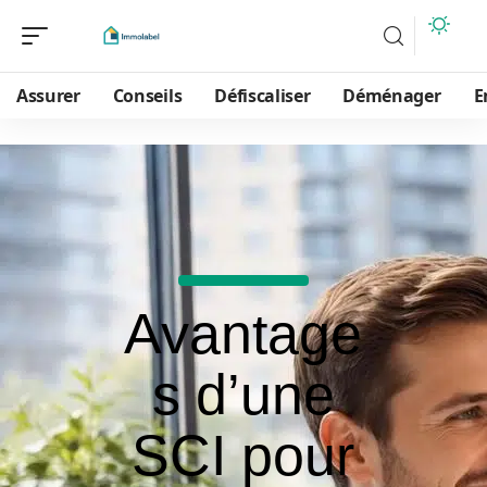
Assurer
Conseils
Défiscaliser
Déménager
E
Avantage
s d’une
SCI pour