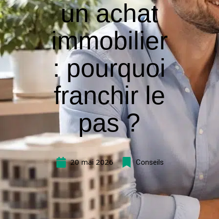
un achat
immobilier
: pourquoi
franchir le
pas ?
20 mai 2026
Conseils