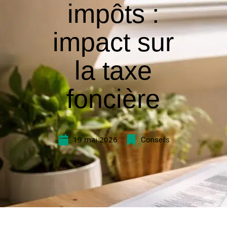
impôts :
impact sur
la taxe
foncière
19 mai 2026
Conseils