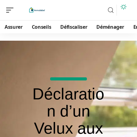
Assurer
Conseils
Défiscaliser
Déménager
E
Déclaratio
n d’un
Velux aux