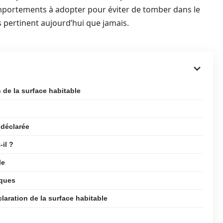
omportements à adopter pour éviter de tomber dans le
us pertinent aujourd’hui que jamais.
n de la surface habitable
 déclarée
-il ?
le
iques
aration de la surface habitable