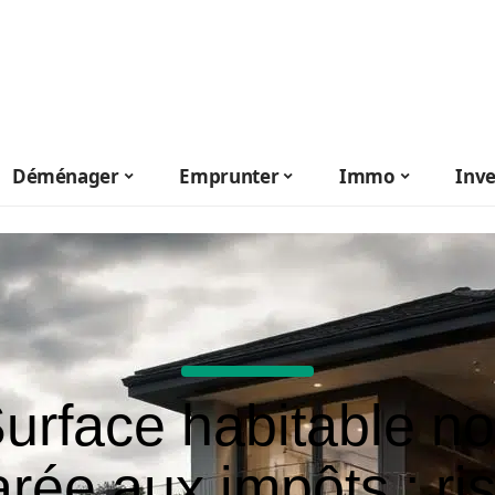
Déménager
Emprunter
Immo
Inve
urface habitable n
arée aux impôts : ri