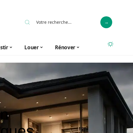
stir
Louer
Rénover
on
sques