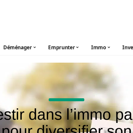
Déménager
Emprunter
Immo
Inve
estir dans l’immo pa
pour diversifier son