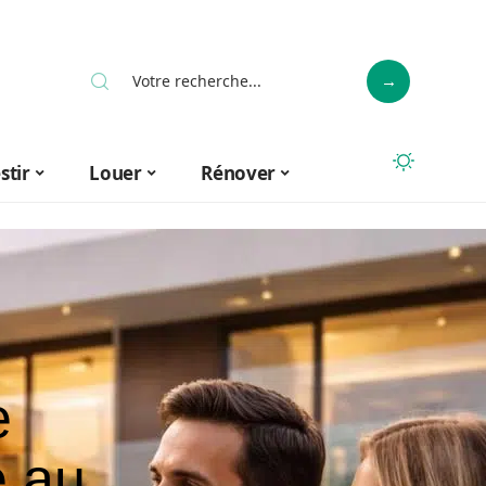
stir
Louer
Rénover
e
e au