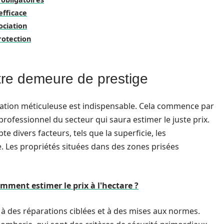
efficace
ociation
protection
tre demeure de prestige
ration méticuleuse est indispensable. Cela commence par
professionnel du secteur qui saura estimer le juste prix.
e divers facteurs, tels que la superficie, les
 Les propriétés situées dans des zones prisées
omment estimer le prix à l'hectare ?
er à des réparations ciblées et à des mises aux normes.