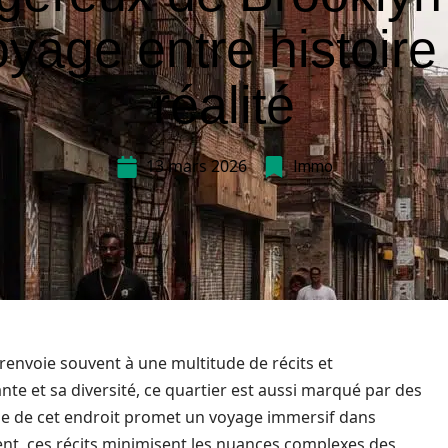
yage entre histoire
réalité
13 mars 2026
Immo
renvoie souvent à une multitude de récits et
nte et sa diversité, ce quartier est aussi marqué par des
ne de cet endroit promet un voyage immersif dans
ouvent, ces récits minimisent les nuances complexes des