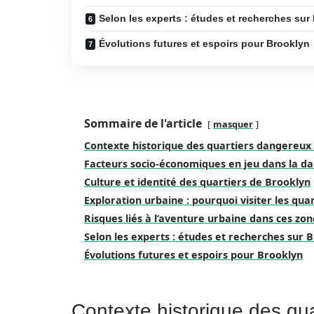
Selon les experts : études et recherches sur
Évolutions futures et espoirs pour Brooklyn
Sommaire de l'article
masquer
Contexte historique des quartiers dangereux
Facteurs socio-économiques en jeu dans la da
Culture et identité des quartiers de Brooklyn
Exploration urbaine : pourquoi visiter les quar
Risques liés à l’aventure urbaine dans ces zon
Selon les experts : études et recherches sur 
Évolutions futures et espoirs pour Brooklyn
Contexte historique des qu