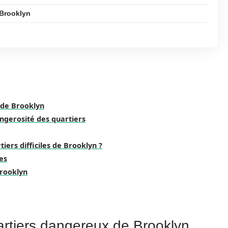
 Brooklyn
 de Brooklyn
ngerosité des quartiers
tiers difficiles de Brooklyn ?
es
Brooklyn
artiers dangereux de Brooklyn