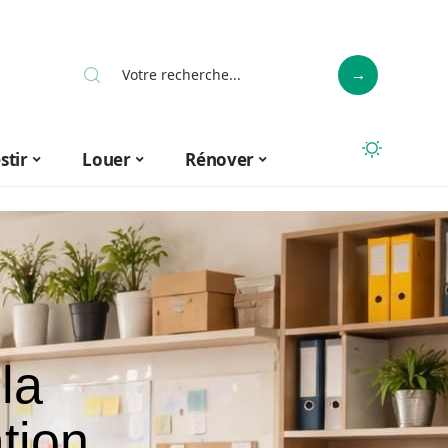
stir
Louer
Rénover
la
tion