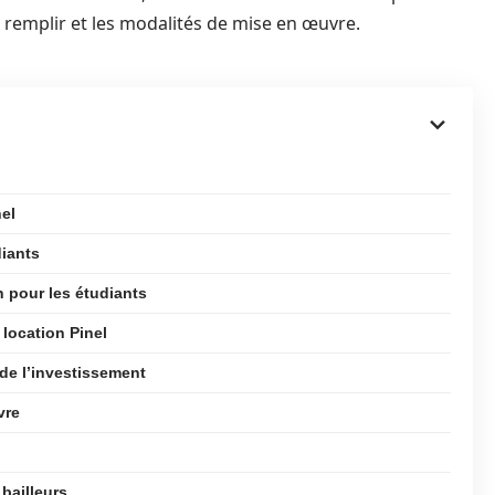
remplir et les modalités de mise en œuvre.
nel
diants
n pour les étudiants
 location Pinel
 de l’investissement
vre
bailleurs