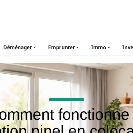
Déménager
Emprunter
Immo
Inve
omment fonctionne 
ation pinel en coloca