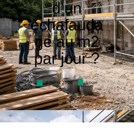
d’un
échafauda
ge au m2
par jour ?
3 juillet 2026
Louer