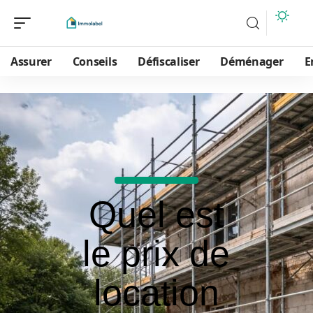
Assurer
Conseils
Défiscaliser
Déménager
E
Quel est
le prix de
location