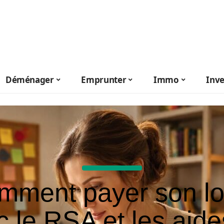
Déménager
Emprunter
Immo
Inve
mment payer son lo
c le RSA et les aide