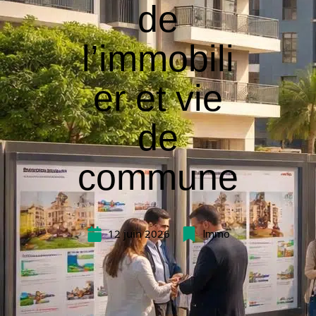
de
l’immobili
er et vie
de
commune
12 juin 2026
Immo