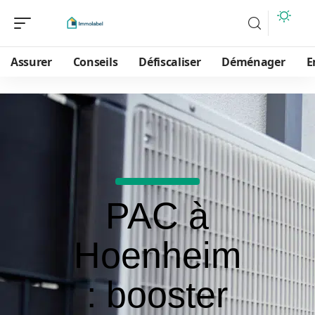
Assurer
Conseils
Défiscaliser
Déménager
E
PAC à
Hoenheim
: booster