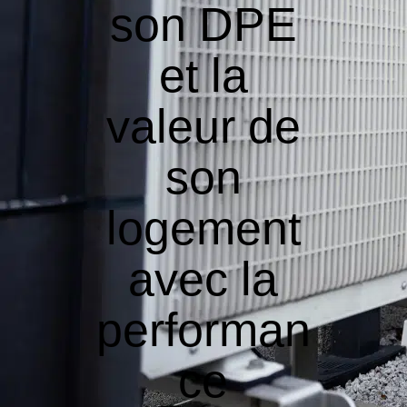
son DPE
et la
valeur de
son
logement
avec la
performan
ce