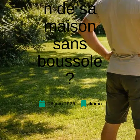
n de sa
maison
sans
boussole
?
16 juin 2026
Immo