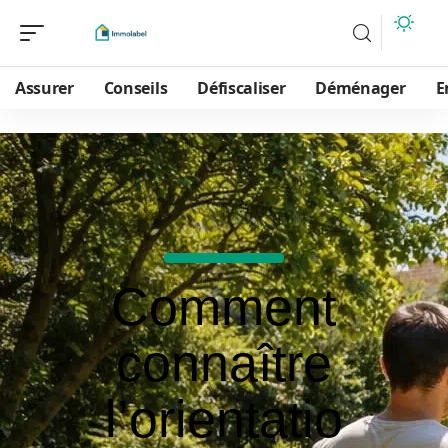
Assurer
Conseils
Défiscaliser
Déménager
E
Comment
connaître
l’orientatio