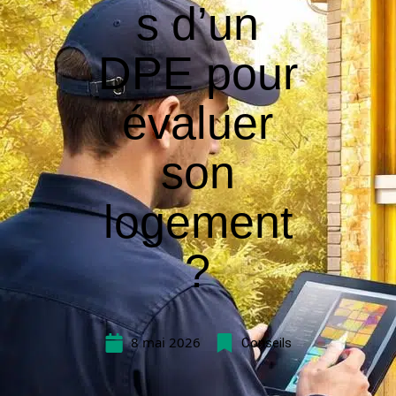
s d’un
DPE pour
évaluer
son
logement
?
8 mai 2026
Conseils