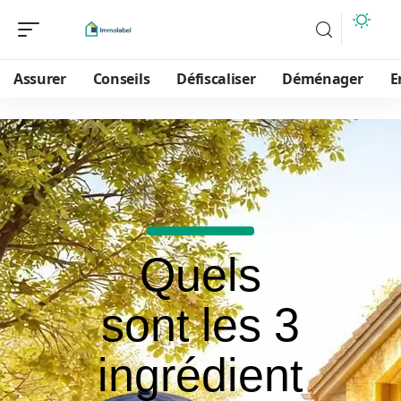
Assurer
Conseils
Défiscaliser
Déménager
E
Quels
sont les 3
ingrédient