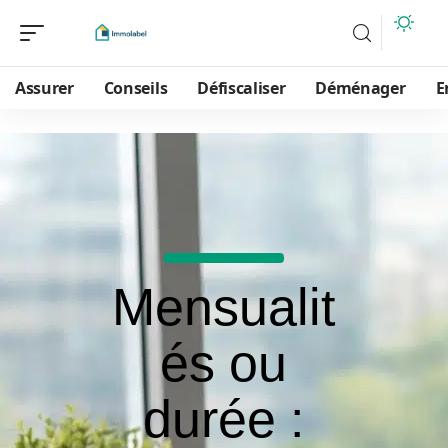
Assurer
Conseils
Défiscaliser
Déménager
E
Mensualit
és ou
durée :