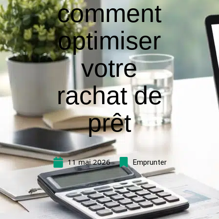
comment
optimiser
votre
rachat de
prêt
11 mai 2026
Emprunter