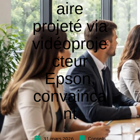
aire
projeté via
vidéoproje
cteur
Epson,
convainca
nt
31 mars 2026
Conseils