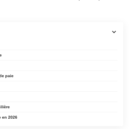
e
de paie
lière
e en 2026