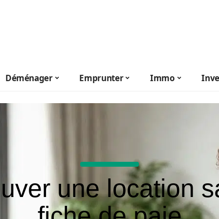
Déménager
Emprunter
Immo
Inve
uver une location 
fiche de paie