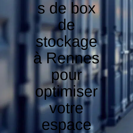
s de box
de
stockage
à Rennes
pour
optimiser
votre
espace