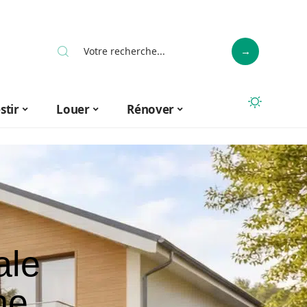
stir
Louer
Rénover
ale
ne