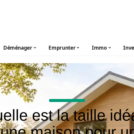
Déménager
Emprunter
Immo
Inve
elle est la taille idé
’une maison pour u