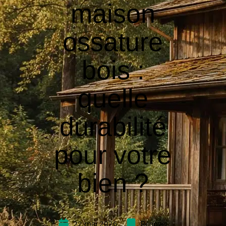
maison
ossature
bois :
quelle
durabilité
pour votre
bien ?
22 mai 2026
Rénover