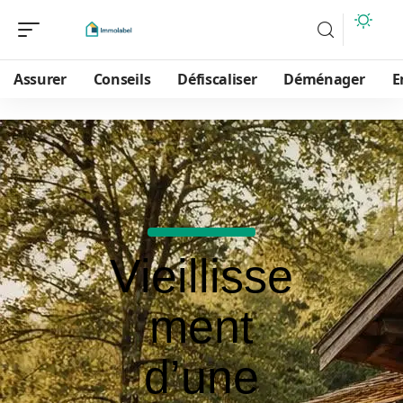
Assurer
Conseils
Défiscaliser
Déménager
E
Vieillisse
ment
d’une