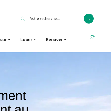
stir
Louer
Rénover
mment
nt au