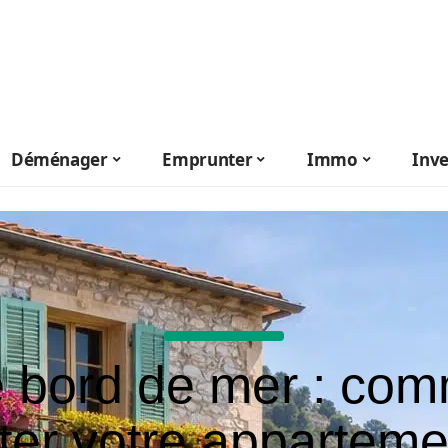
Déménager
Emprunter
Immo
Inve
ie bord de mer : co
ter votre apparteme