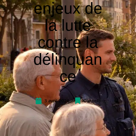
enjeux de
la lutte
contre la
délinquan
ce
3 avril 2026
Conseils