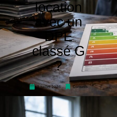
location
avec un
DPE
classé G
?
1 juillet 2026
Conseils