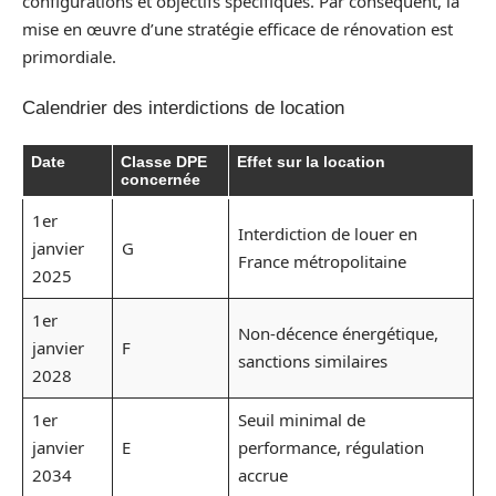
configurations et objectifs spécifiques. Par conséquent, la
mise en œuvre d’une stratégie efficace de rénovation est
primordiale.
Calendrier des interdictions de location
Date
Classe DPE
Effet sur la location
concernée
1er
Interdiction de louer en
janvier
G
France métropolitaine
2025
1er
Non-décence énergétique,
janvier
F
sanctions similaires
2028
1er
Seuil minimal de
janvier
E
performance, régulation
2034
accrue