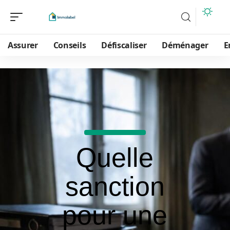
Assurer
Conseils
Défiscaliser
Déménager
E
Quelle
sanction
pour une