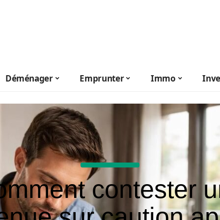
Déménager
Emprunter
Immo
Inve
omment contester u
tenue sur caution ap