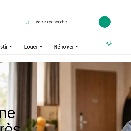
stir
Louer
Rénover
ne
rès