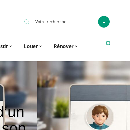
stir
Louer
Rénover
d’un
 son