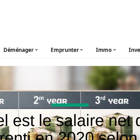
Déménager
Emprunter
Immo
Inve
l est le salaire net 
renti en 2020 selon