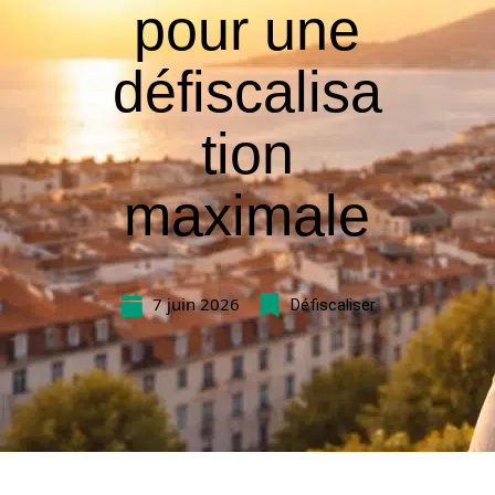
pour une
défiscalisa
tion
maximale
7 juin 2026
Défiscaliser