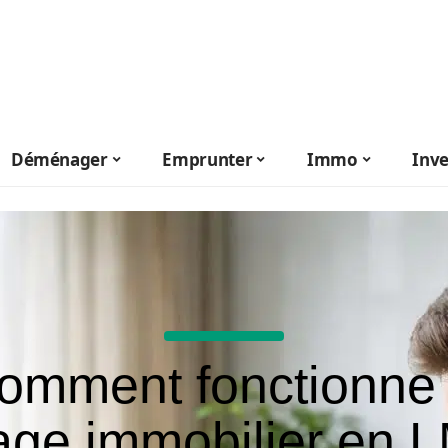
Déménager
Emprunter
Immo
Inve
omment fonctionne 
age immobilier en