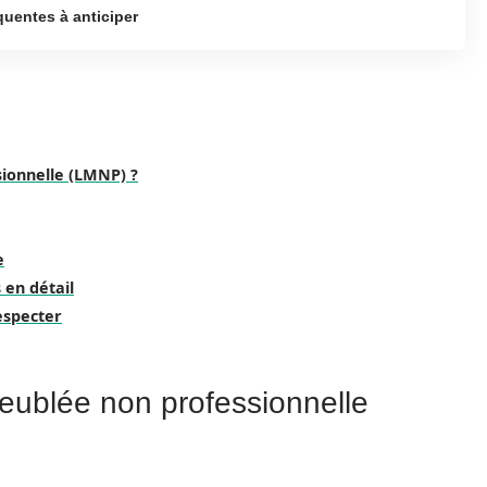
équentes à anticiper
sionnelle (LMNP) ?
e
 en détail
especter
meublée non professionnelle