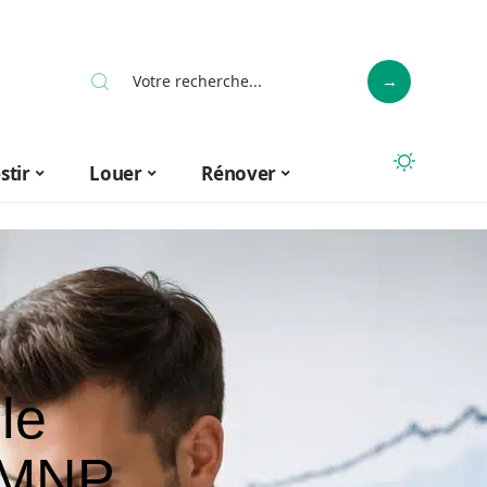
stir
Louer
Rénover
le
 LMNP