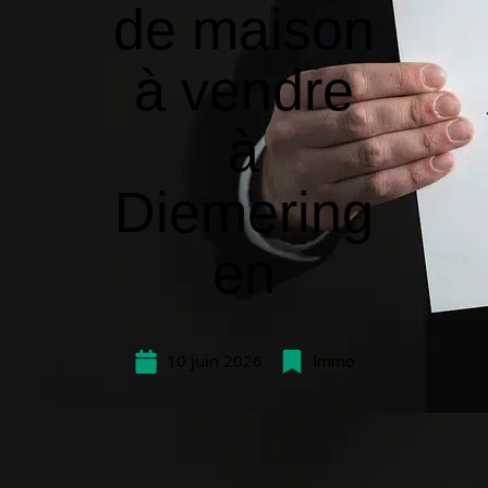
de maison
à vendre
à
Diemering
en
10 juin 2026
Immo