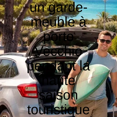
un garde-
meuble à
porto
Vecchio
pendant la
haute
saison
touristique