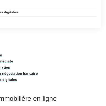
ns digitales
ne
mmédiate
imation
a négociation bancaire
s digitales
immobilière en ligne