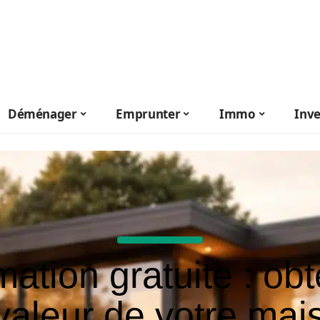
Déménager
Emprunter
Immo
Inve
mation gratuite : ob
 valeur de votre mai