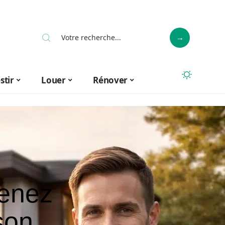
stir
Louer
Rénover
tenez
son