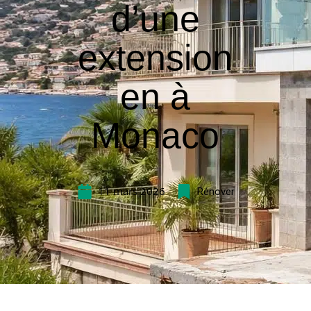
d’une
extension
en à
Monaco
11 mars 2026
Rénover