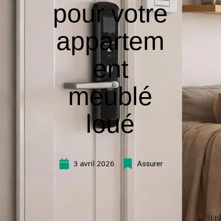
pour votre
appartem
ent
meublé
loué
3 avril 2026
Assurer