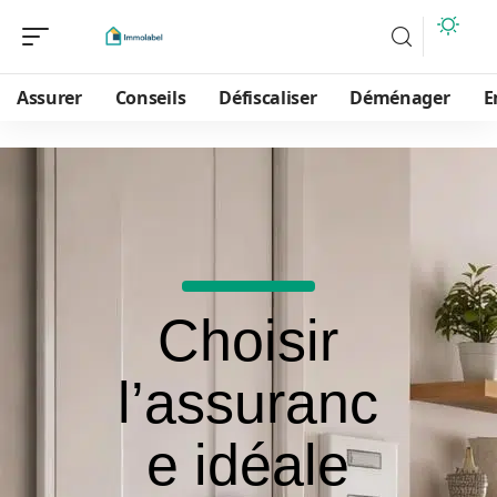
Assurer
Conseils
Défiscaliser
Déménager
E
Choisir
l’assuranc
e idéale