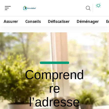
Assurer
Conseils
Défiscaliser
Déménager
E
Comprend
re
l’adresse