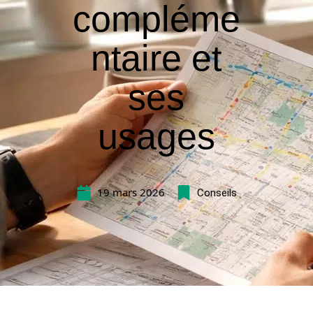
compléme
ntaire et
ses
usages
19 mars 2026
Conseils